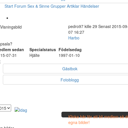
Start
Forum
Sex & Sinne
Grupper
Artiklar
Händelser
pedro97
kille
29
Senast 2015-09
07 16:27
Harbo
psala?
edlem sedan
Specialstatus
Födelsedag
15-07-31
Hjälte
1997-01-10
Gästbok
Fotoblogg
Klicka här för att bli medlem så 
egna bilder!
a bilder