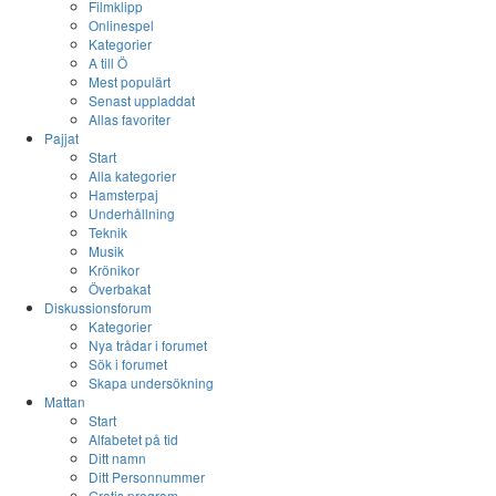
Filmklipp
Onlinespel
Kategorier
A till Ö
Mest populärt
Senast uppladdat
Allas favoriter
Pajjat
Start
Alla kategorier
Hamsterpaj
Underhållning
Teknik
Musik
Krönikor
Överbakat
Diskussionsforum
Kategorier
Nya trådar i forumet
Sök i forumet
Skapa undersökning
Mattan
Start
Alfabetet på tid
Ditt namn
Ditt Personnummer
Gratis program