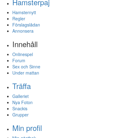
Hamsterpaj
Hamsternytt
Regler
Förslagslådan
Annonsera
Innehåll
Onlinespel
Forum
Sex och Sinne
Under mattan
Träffa
Galleriet
Nya Foton
Snackis
Grupper
Min profil
Min gästbok