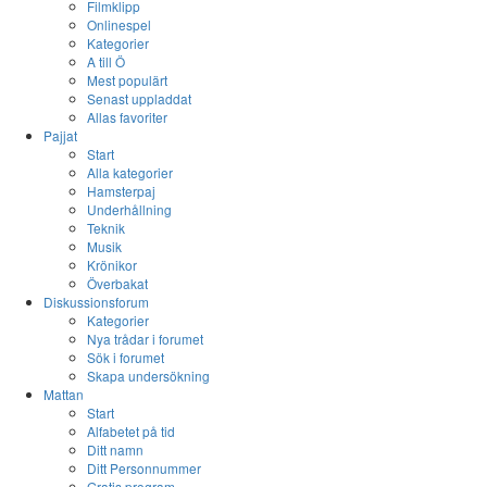
Filmklipp
Onlinespel
Kategorier
A till Ö
Mest populärt
Senast uppladdat
Allas favoriter
Pajjat
Start
Alla kategorier
Hamsterpaj
Underhållning
Teknik
Musik
Krönikor
Överbakat
Diskussionsforum
Kategorier
Nya trådar i forumet
Sök i forumet
Skapa undersökning
Mattan
Start
Alfabetet på tid
Ditt namn
Ditt Personnummer
Gratis program