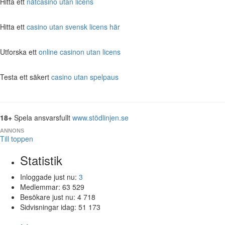
Hitta ett
nätcasino utan licens
Hitta ett
casino utan svensk licens här
Utforska ett
online casinon utan licens
Testa ett säkert
casino utan spelpaus
18+
Spela ansvarsfullt
www.stödlinjen.se
ANNONS
Till toppen
Statistik
Inloggade just nu:
3
Medlemmar:
63 529
Besökare just nu:
4 718
Sidvisningar idag:
51 173