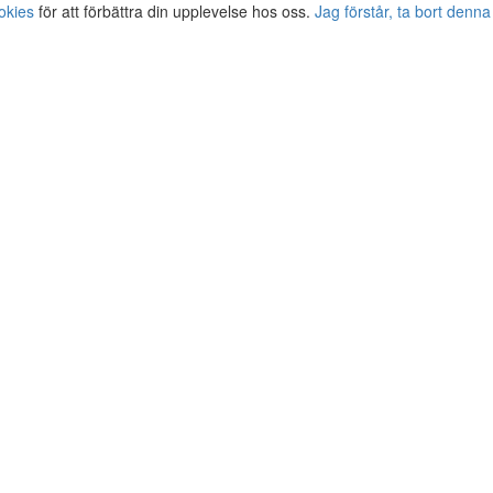
okies
för att förbättra din upplevelse hos oss.
Jag förstår, ta bort denna