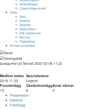
Körkortsfrågor
Lösenordsgenerator
Träffa
Start
Snackis
Galleriet
Gissa Åldern
Sök medlemmar
Memory
Pajkastning
Slumpa användare
pussgurka123
Senast 2022-02-06 11:22
Medlem sedan
Specialstatus
2019-11-22
Legend
Foruminlägg
Gästboksinlägg
Antal vänner
13
8
0
Presentation
Gästbok
Fotoblogg