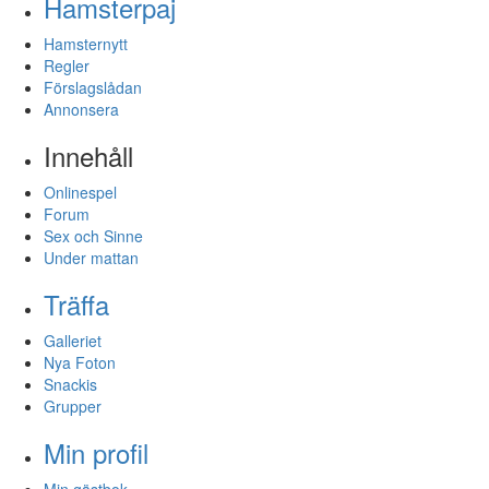
Hamsterpaj
Hamsternytt
Regler
Förslagslådan
Annonsera
Innehåll
Onlinespel
Forum
Sex och Sinne
Under mattan
Träffa
Galleriet
Nya Foton
Snackis
Grupper
Min profil
Min gästbok