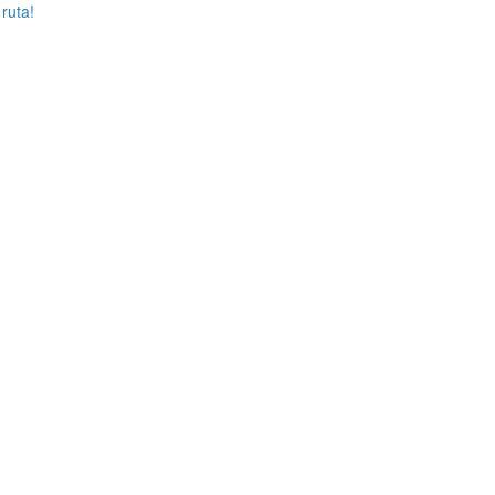
 ruta!