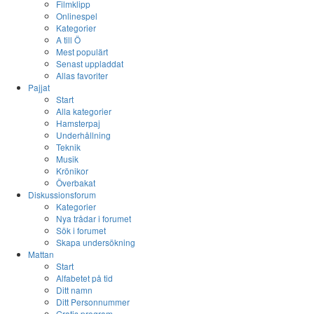
Filmklipp
Onlinespel
Kategorier
A till Ö
Mest populärt
Senast uppladdat
Allas favoriter
Pajjat
Start
Alla kategorier
Hamsterpaj
Underhållning
Teknik
Musik
Krönikor
Överbakat
Diskussionsforum
Kategorier
Nya trådar i forumet
Sök i forumet
Skapa undersökning
Mattan
Start
Alfabetet på tid
Ditt namn
Ditt Personnummer
Gratis program