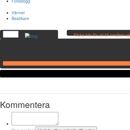
Fotoblogg
Vänner
Besökare
Klicka här för att bli medlem 
egna bilder!
Kommentera