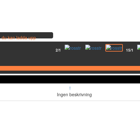
så du kan ladda upp
2/1
15/1
!
Ingen beskrivning