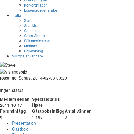
Körkortsfrågor
Lösenordsgenerator
Träffa
Start
Snackis
Galleriet
Gissa Åldern
Sök medlemmar
Memory
Pajkastning
Slumpa användare
rosstr
tjej
Senast 2014-02-03 00:29
Ingen status
Medlem sedan
Specialstatus
2011-10-17
Hjälte
Foruminlägg
Gästboksinlägg
Antal vänner
0
1 188
3
Presentation
Gästbok