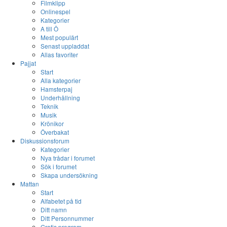
Filmklipp
Onlinespel
Kategorier
A till Ö
Mest populärt
Senast uppladdat
Allas favoriter
Pajjat
Start
Alla kategorier
Hamsterpaj
Underhållning
Teknik
Musik
Krönikor
Överbakat
Diskussionsforum
Kategorier
Nya trådar i forumet
Sök i forumet
Skapa undersökning
Mattan
Start
Alfabetet på tid
Ditt namn
Ditt Personnummer
Gratis program