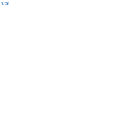
 ruta!