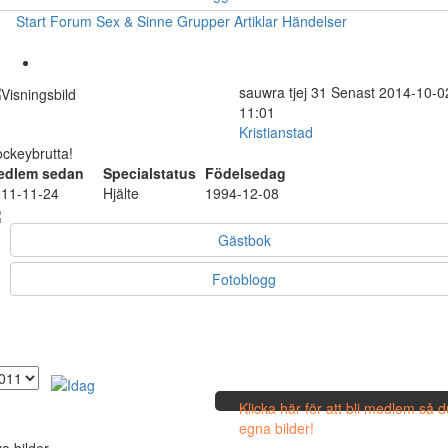
Start
Forum
Sex & Sinne
Grupper
Artiklar
Händelser
sauwra
tjej
31
Senast 2014-10-0
11:01
Kristianstad
ckeybrutta!
edlem sedan
Specialstatus
Födelsedag
11-11-24
Hjälte
1994-12-08
Gästbok
Fotoblogg
Klicka här för att bli medlem så 
egna bilder!
a bilder