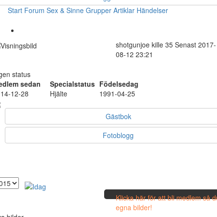
Start
Forum
Sex & Sinne
Grupper
Artiklar
Händelser
shotgunjoe
kille
35
Senast 2017-
08-12 23:21
gen status
edlem sedan
Specialstatus
Födelsedag
14-12-28
Hjälte
1991-04-25
Gästbok
Fotoblogg
Klicka här för att bli medlem så 
egna bilder!
a bilder