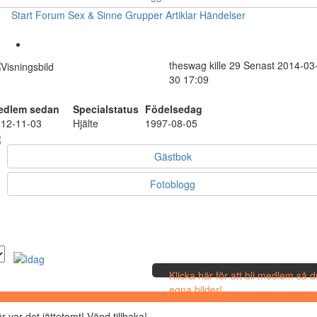
Start
Forum
Sex & Sinne
Grupper
Artiklar
Händelser
theswag
kille
29
Senast 2014-03
30 17:09
edlem sedan
Specialstatus
Födelsedag
12-11-03
Hjälte
1997-08-05
Gästbok
Fotoblogg
Klicka här för att bli medlem så 
egna bilder!
r var det jättetomt! Vänd tillbaka!