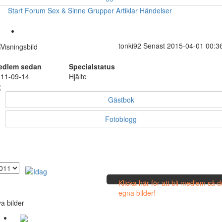
Start
Forum
Sex & Sinne
Grupper
Artiklar
Händelser
tonki92
Senast 2015-04-01 00:3
edlem sedan
Specialstatus
11-09-14
Hjälte
Gästbok
Fotoblogg
Klicka här för att bli medlem så 
egna bilder!
a bilder