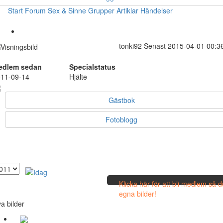
Start
Forum
Sex & Sinne
Grupper
Artiklar
Händelser
tonki92
Senast 2015-04-01 00:3
edlem sedan
Specialstatus
11-09-14
Hjälte
Gästbok
Fotoblogg
Klicka här för att bli medlem så 
egna bilder!
a bilder