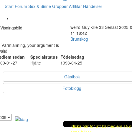
Start
Forum
Sex & Sinne
Grupper
Artiklar
Händelser
weird-Guy
kille
33
Senast 2025-0
11 18:42
Brunskog
 Värmlänning, your argument is
valid.
edlem sedan
Specialstatus
Födelsedag
09-01-27
Hjälte
1993-04-25
Gästbok
Fotoblogg
Klicka här för att bli medlem så 
egna bilder!