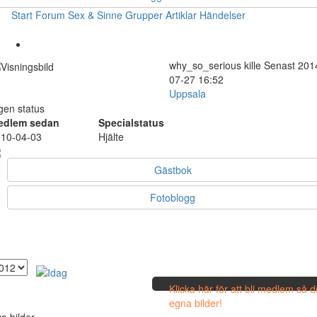
Start
Forum
Sex & Sinne
Grupper
Artiklar
Händelser
why_so_serious
kille
Senast 201
07-27 16:52
Uppsala
gen status
edlem sedan
Specialstatus
10-04-03
Hjälte
Gästbok
Fotoblogg
Klicka här för att bli medlem så 
egna bilder!
a bilder