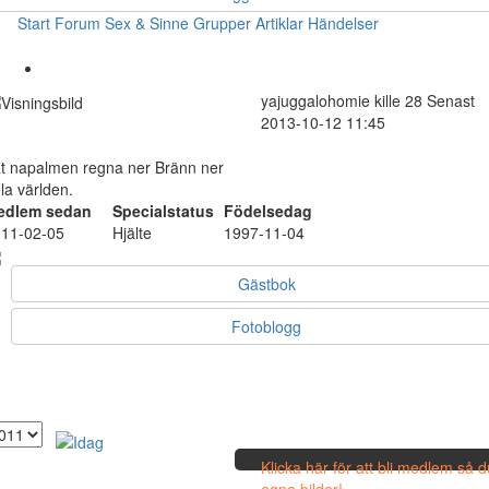
Start
Forum
Sex & Sinne
Grupper
Artiklar
Händelser
yajuggalohomie
kille
28
Senast
2013-10-12 11:45
t napalmen regna ner Bränn ner
la världen.
edlem sedan
Specialstatus
Födelsedag
11-02-05
Hjälte
1997-11-04
Gästbok
Fotoblogg
Klicka här för att bli medlem så 
egna bilder!