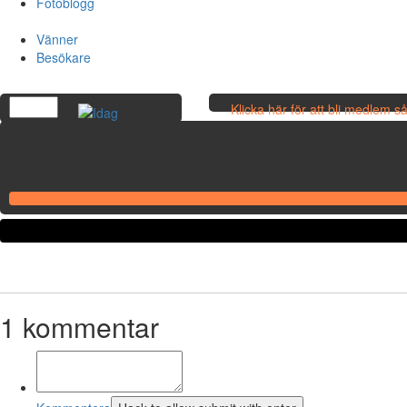
Fotoblogg
Vänner
Besökare
Klicka här för att bli medlem 
egna bilder!
1
kommentar