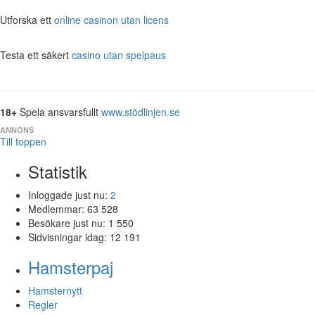
Utforska ett
online casinon utan licens
Testa ett säkert
casino utan spelpaus
18+
Spela ansvarsfullt
www.stödlinjen.se
ANNONS
Till toppen
Statistik
Inloggade just nu:
2
Medlemmar:
63 528
Besökare just nu:
1 550
Sidvisningar idag:
12 191
Hamsterpaj
Hamsternytt
Regler