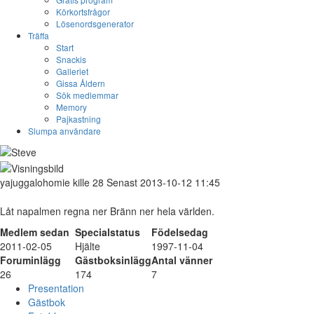
Körkortsfrågor
Lösenordsgenerator
Träffa
Start
Snackis
Galleriet
Gissa Åldern
Sök medlemmar
Memory
Pajkastning
Slumpa användare
yajuggalohomie
kille
28
Senast 2013-10-12 11:45
Låt napalmen regna ner Bränn ner hela världen.
Medlem sedan
Specialstatus
Födelsedag
2011-02-05
Hjälte
1997-11-04
Foruminlägg
Gästboksinlägg
Antal vänner
26
174
7
Presentation
Gästbok