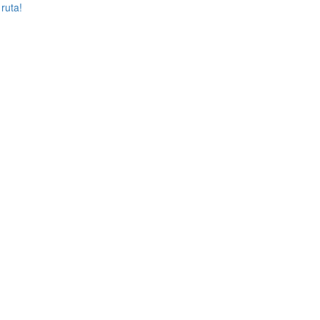
 ruta!