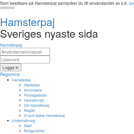
Som besökare på Hamsterpaj samtycker du till användandet av s.k.
co
ANNONS
Hamsterpaj
Sveriges nyaste sida
Hamsterpaj
Logga in
Registrera
Hamsterpaj
Startsidan
Annonsera
Förslagslådan
Hamsternytt
Om Hamsterpaj
Regler
Vi som bakar Hamsterpaj
Underhållning
Start
Roliga bilder