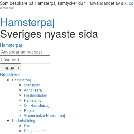
Som besökare på Hamsterpaj samtycker du till användandet av s.k.
co
ANNONS
Hamsterpaj
Sveriges nyaste sida
Hamsterpaj
Logga in
Registrera
Hamsterpaj
Startsidan
Annonsera
Förslagslådan
Hamsternytt
Om Hamsterpaj
Regler
Vi som bakar Hamsterpaj
Underhållning
Start
Roliga bilder