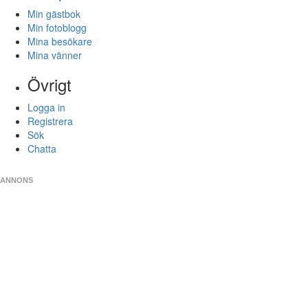
Min gästbok
Min fotoblogg
Mina besökare
Mina vänner
Övrigt
Logga in
Registrera
Sök
Chatta
ANNONS