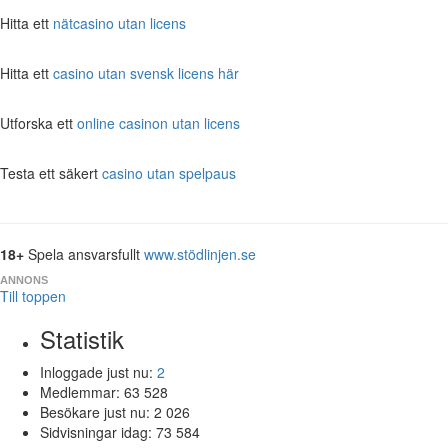
Hitta ett
nätcasino utan licens
Hitta ett
casino utan svensk licens här
Utforska ett
online casinon utan licens
Testa ett säkert
casino utan spelpaus
18+
Spela ansvarsfullt
www.stödlinjen.se
ANNONS
Till toppen
Statistik
Inloggade just nu:
2
Medlemmar:
63 528
Besökare just nu:
2 026
Sidvisningar idag:
73 584