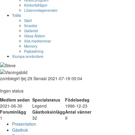
Körkortsfrågor
Lösenordsgenerator
Träffa
Start
Snackis
Galleriet
Gissa Åldern
Sök medlemmar
Memory
Pajkastning
Slumpa användare
zombiegirl
tjej
29
Senast 2021-07-18 05:04
Ingen status
Medlem sedan
Specialstatus
Födelsedag
2021-06-30
Legend
1996-12-23
Foruminlägg
Gästboksinlägg
Antal vänner
1
32
9
Presentation
Gästbok