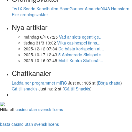
Tw1X
Soode
Kanelbullen
RoadGunner
Amanda0043
Hamstern
Fler ordningsvakter
Nya artiklar
måndag 6/4 07:25
Vad är slots egentlige...
tisdag 31/3 10:02
Vilka casinospel finns...
2025-12-12 07:34
De bästa kortspelen at...
2025-10-17 12:43
5 Animerade Slotspel s...
2025-10-16 07:45
Mobil Kontra Stationär...
Chattkanaler
Ladda ner programmet mIRC
Just nu:
105
st (
Börja chatta
)
Gå till snackis
Just nu:
2
st (
Gå till Snackis
)
Hitta ett
casino utan svensk licens
bästa casino utan svensk licens