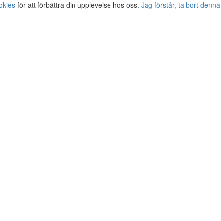
okies
för att förbättra din upplevelse hos oss.
Jag förstår, ta bort denna