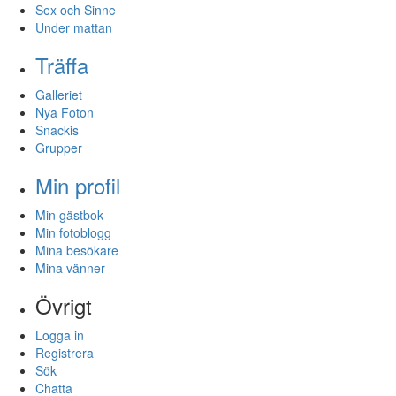
Sex och Sinne
Under mattan
Träffa
Galleriet
Nya Foton
Snackis
Grupper
Min profil
Min gästbok
Min fotoblogg
Mina besökare
Mina vänner
Övrigt
Logga in
Registrera
Sök
Chatta