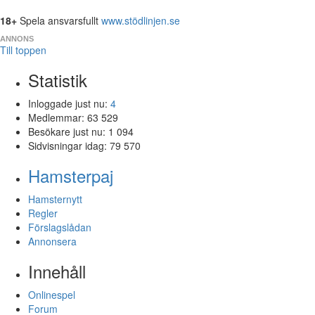
18+
Spela ansvarsfullt
www.stödlinjen.se
ANNONS
Till toppen
Statistik
Inloggade just nu:
4
Medlemmar:
63 529
Besökare just nu:
1 094
Sidvisningar idag:
79 570
Hamsterpaj
Hamsternytt
Regler
Förslagslådan
Annonsera
Innehåll
Onlinespel
Forum