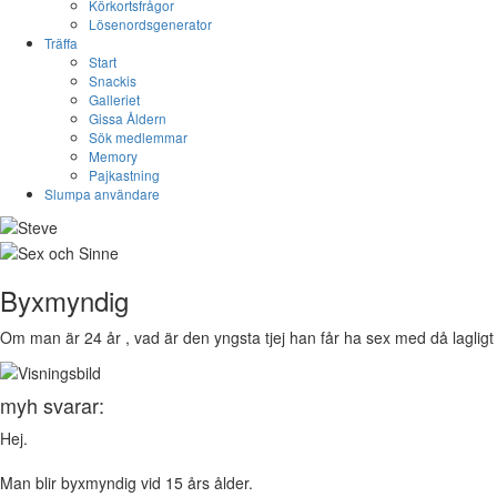
Körkortsfrågor
Lösenordsgenerator
Träffa
Start
Snackis
Galleriet
Gissa Åldern
Sök medlemmar
Memory
Pajkastning
Slumpa användare
Byxmyndig
Om man är 24 år , vad är den yngsta tjej han får ha sex med då lagligt
myh svarar:
Hej.
Man blir byxmyndig vid 15 års ålder.