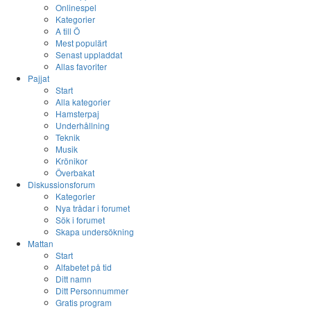
Onlinespel
Kategorier
A till Ö
Mest populärt
Senast uppladdat
Allas favoriter
Pajjat
Start
Alla kategorier
Hamsterpaj
Underhållning
Teknik
Musik
Krönikor
Överbakat
Diskussionsforum
Kategorier
Nya trådar i forumet
Sök i forumet
Skapa undersökning
Mattan
Start
Alfabetet på tid
Ditt namn
Ditt Personnummer
Gratis program