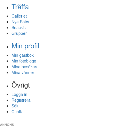
Träffa
Galleriet
Nya Foton
Snackis
Grupper
Min profil
Min gästbok
Min fotoblogg
Mina besökare
Mina vänner
Övrigt
Logga in
Registrera
Sök
Chatta
ANNONS