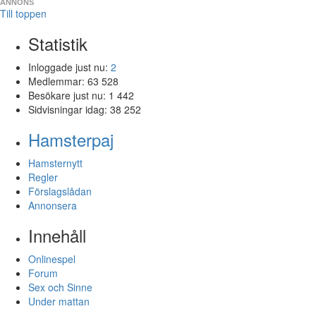
ANNONS
Till toppen
Statistik
Inloggade just nu:
2
Medlemmar:
63 528
Besökare just nu:
1 442
Sidvisningar idag:
38 252
Hamsterpaj
Hamsternytt
Regler
Förslagslådan
Annonsera
Innehåll
Onlinespel
Forum
Sex och Sinne
Under mattan