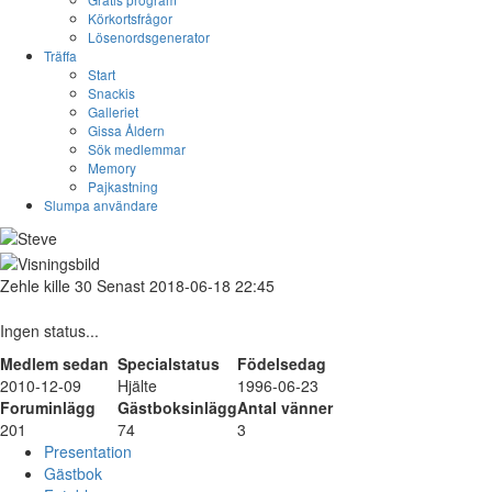
Körkortsfrågor
Lösenordsgenerator
Träffa
Start
Snackis
Galleriet
Gissa Åldern
Sök medlemmar
Memory
Pajkastning
Slumpa användare
Zehle
kille
30
Senast 2018-06-18 22:45
Ingen status...
Medlem sedan
Specialstatus
Födelsedag
2010-12-09
Hjälte
1996-06-23
Foruminlägg
Gästboksinlägg
Antal vänner
201
74
3
Presentation
Gästbok