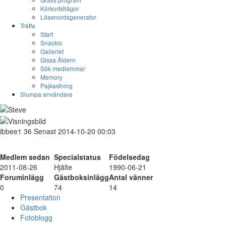
Körkortsfrågor
Lösenordsgenerator
Träffa
Start
Snackis
Galleriet
Gissa Åldern
Sök medlemmar
Memory
Pajkastning
Slumpa användare
ibbee1
36
Senast 2014-10-20 00:03
Medlem sedan
Specialstatus
Födelsedag
2011-08-26
Hjälte
1990-06-21
Foruminlägg
Gästboksinlägg
Antal vänner
0
74
14
Presentation
Gästbok
Fotoblogg