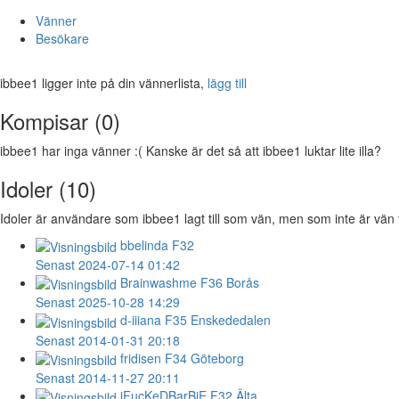
Vänner
Besökare
ibbee1 ligger inte på din vännerlista,
lägg till
Kompisar (0)
ibbee1 har inga vänner :( Kanske är det så att ibbee1 luktar lite illa?
Idoler (10)
Idoler är användare som ibbee1 lagt till som vän, men som inte är vän t
bbelinda
F32
Senast 2024-07-14 01:42
Brainwashme
F36 Borås
Senast 2025-10-28 14:29
d-iiiana
F35 Enskededalen
Senast 2014-01-31 20:18
fridisen
F34 Göteborg
Senast 2014-11-27 20:11
iFucKeDBarBiE
F32 Älta