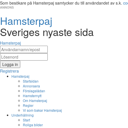
Som besökare på Hamsterpaj samtycker du till användandet av s.k.
co
ANNONS
Hamsterpaj
Sveriges nyaste sida
Hamsterpaj
Logga in
Registrera
Hamsterpaj
Startsidan
Annonsera
Förslagslådan
Hamsternytt
Om Hamsterpaj
Regler
Vi som bakar Hamsterpaj
Underhållning
Start
Roliga bilder