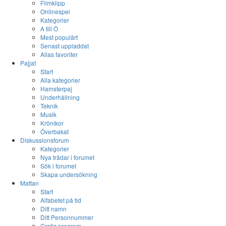
Filmklipp
Onlinespel
Kategorier
A till Ö
Mest populärt
Senast uppladdat
Allas favoriter
Pajjat
Start
Alla kategorier
Hamsterpaj
Underhållning
Teknik
Musik
Krönikor
Överbakat
Diskussionsforum
Kategorier
Nya trådar i forumet
Sök i forumet
Skapa undersökning
Mattan
Start
Alfabetet på tid
Ditt namn
Ditt Personnummer
Gratis program