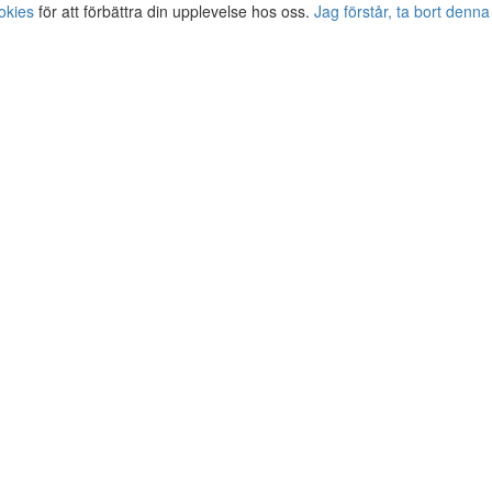
okies
för att förbättra din upplevelse hos oss.
Jag förstår, ta bort denna