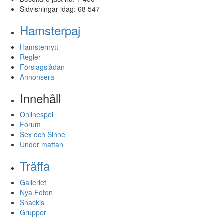
Sidvisningar idag:
68 547
Hamsterpaj
Hamsternytt
Regler
Förslagslådan
Annonsera
Innehåll
Onlinespel
Forum
Sex och Sinne
Under mattan
Träffa
Galleriet
Nya Foton
Snackis
Grupper