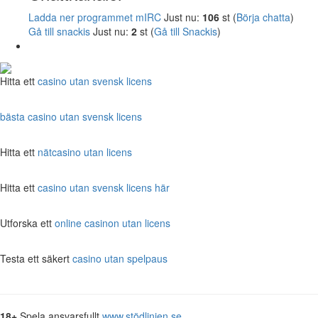
Ladda ner programmet mIRC
Just nu:
106
st (
Börja chatta
)
Gå till snackis
Just nu:
2
st (
Gå till Snackis
)
Hitta ett
casino utan svensk licens
bästa casino utan svensk licens
Hitta ett
nätcasino utan licens
Hitta ett
casino utan svensk licens här
Utforska ett
online casinon utan licens
Testa ett säkert
casino utan spelpaus
18+
Spela ansvarsfullt
www.stödlinjen.se