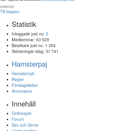
ANNONS
Till toppen
Statistik
Inloggade just nu:
2
Medlemmar:
63 529
Besökare just nu:
1 354
Sidvisningar idag:
37 741
Hamsterpaj
Hamsternytt
Regler
Förslagslådan
Annonsera
Innehåll
Onlinespel
Forum
Sex och Sinne
Under mattan