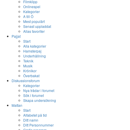
Filmklipp
Onlinespel
Kategorier
A till Ö
Mest populärt
Senast uppladdat
Allas favoriter
Pajjat
Start
Alla kategorier
Hamsterpaj
Underhållning
Teknik
Musik
Krönikor
Överbakat
Diskussionsforum
Kategorier
Nya trådar i forumet
Sök i forumet
Skapa undersökning
Mattan
Start
Alfabetet på tid
Ditt namn
Ditt Personnummer
Gratis program