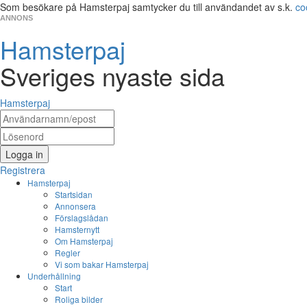
Som besökare på Hamsterpaj samtycker du till användandet av s.k.
co
ANNONS
Hamsterpaj
Sveriges nyaste sida
Hamsterpaj
Logga in
Registrera
Hamsterpaj
Startsidan
Annonsera
Förslagslådan
Hamsternytt
Om Hamsterpaj
Regler
Vi som bakar Hamsterpaj
Underhållning
Start
Roliga bilder