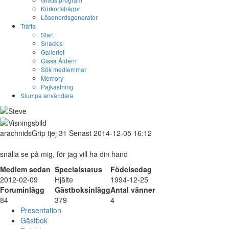
Körkortsfrågor
Lösenordsgenerator
Träffa
Start
Snackis
Galleriet
Gissa Åldern
Sök medlemmar
Memory
Pajkastning
Slumpa användare
arachnidsGrip
tjej
31
Senast 2014-12-05 16:12
snälla se på mig, för jag vill ha din hand
Medlem sedan
Specialstatus
Födelsedag
2012-02-09
Hjälte
1994-12-25
Foruminlägg
Gästboksinlägg
Antal vänner
84
379
4
Presentation
Gästbok