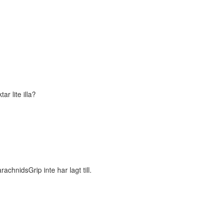
r lite illa?
chnidsGrip inte har lagt till.