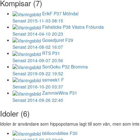
Kompisar (7)
ErikF
P37 Mölndal
Senast 2015-11-03 08:15
Fishsticks
P38 Västra Frölunda
Senast 2014-04-10 20:23
Gosedjuret
F29
Senast 2014-08-02 16:07
RTS
P31
Senast 2014-09-07 20:56
SonGoku
P32 Bromma
Senast 2019-09-22 19:52
ssmeek1
F
Senast 2016-10-20 03:37
ZammieWins
P31
Senast 2014-09-26 22:40
Idoler (6)
Idoler är användare som hippopotamus lagt till som vän, men som inte ä
bblloonddiiee
F30
Senast 2017-02-07 02:08