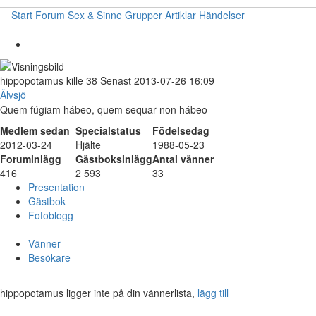
Start
Forum
Sex & Sinne
Grupper
Artiklar
Händelser
hippopotamus
kille
38
Senast 2013-07-26 16:09
Älvsjö
Quem fúgiam hábeo, quem sequar non hábeo
Medlem sedan
Specialstatus
Födelsedag
2012-03-24
Hjälte
1988-05-23
Foruminlägg
Gästboksinlägg
Antal vänner
416
2 593
33
Presentation
Gästbok
Fotoblogg
Vänner
Besökare
hippopotamus ligger inte på din vännerlista,
lägg till