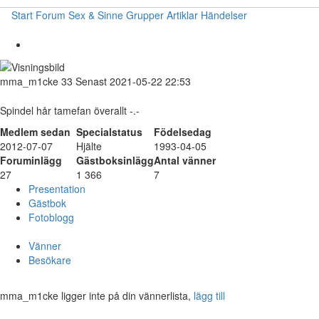
Start
Forum
Sex & Sinne
Grupper
Artiklar
Händelser
mma_m1cke
33
Senast 2021-05-22 22:53
Spindel hår tamefan överallt -.-
Medlem sedan
Specialstatus
Födelsedag
2012-07-07
Hjälte
1993-04-05
Foruminlägg
Gästboksinlägg
Antal vänner
27
1 366
7
Presentation
Gästbok
Fotoblogg
Vänner
Besökare
mma_m1cke ligger inte på din vännerlista,
lägg till