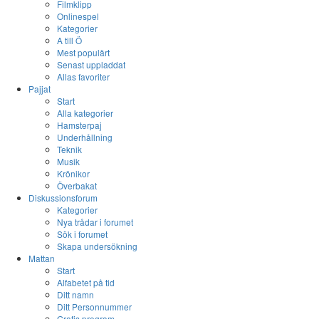
Filmklipp
Onlinespel
Kategorier
A till Ö
Mest populärt
Senast uppladdat
Allas favoriter
Pajjat
Start
Alla kategorier
Hamsterpaj
Underhållning
Teknik
Musik
Krönikor
Överbakat
Diskussionsforum
Kategorier
Nya trådar i forumet
Sök i forumet
Skapa undersökning
Mattan
Start
Alfabetet på tid
Ditt namn
Ditt Personnummer
Gratis program