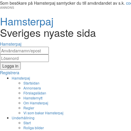
Som besökare på Hamsterpaj samtycker du till användandet av s.k.
co
ANNONS
Hamsterpaj
Sveriges nyaste sida
Hamsterpaj
Logga in
Registrera
Hamsterpaj
Startsidan
Annonsera
Förslagslådan
Hamsternytt
Om Hamsterpaj
Regler
Vi som bakar Hamsterpaj
Underhållning
Start
Roliga bilder