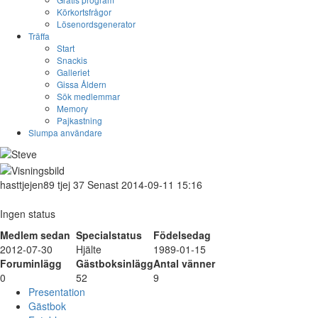
Körkortsfrågor
Lösenordsgenerator
Träffa
Start
Snackis
Galleriet
Gissa Åldern
Sök medlemmar
Memory
Pajkastning
Slumpa användare
hasttjejen89
tjej
37
Senast 2014-09-11 15:16
Ingen status
Medlem sedan
Specialstatus
Födelsedag
2012-07-30
Hjälte
1989-01-15
Foruminlägg
Gästboksinlägg
Antal vänner
0
52
9
Presentation
Gästbok