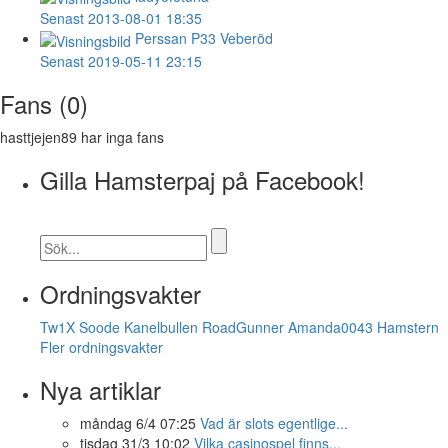
Senast 2013-08-01 18:35
Perssan
P33 Veberöd
Senast 2019-05-11 23:15
Fans (0)
hasttjejen89 har inga fans
Gilla Hamsterpaj på Facebook!
Ordningsvakter
Tw1X
Soode
Kanelbullen
RoadGunner
Amanda0043
Hamstern
Fler ordningsvakter
Nya artiklar
måndag 6/4 07:25
Vad är slots egentlige...
tisdag 31/3 10:02
Vilka casinospel finns...