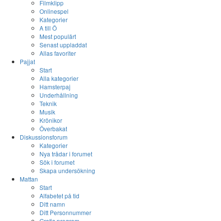
Filmklipp
Onlinespel
Kategorier
A till Ö
Mest populärt
Senast uppladdat
Allas favoriter
Pajjat
Start
Alla kategorier
Hamsterpaj
Underhållning
Teknik
Musik
Krönikor
Överbakat
Diskussionsforum
Kategorier
Nya trådar i forumet
Sök i forumet
Skapa undersökning
Mattan
Start
Alfabetet på tid
Ditt namn
Ditt Personnummer
Gratis program