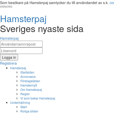
Som besökare på Hamsterpaj samtycker du till användandet av s.k.
co
ANNONS
Hamsterpaj
Sveriges nyaste sida
Hamsterpaj
Logga in
Registrera
Hamsterpaj
Startsidan
Annonsera
Förslagslådan
Hamsternytt
Om Hamsterpaj
Regler
Vi som bakar Hamsterpaj
Underhållning
Start
Roliga bilder