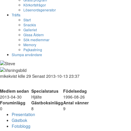
Körkortsfrågor
Lösenordsgenerator
Träffa
Start
Snackis
Galleriet
Gissa Åldern
Sök medlemmar
Memory
Pajkastning
Slumpa användare
mikekvist
kille
29
Senast 2013-10-13 23:37
Medlem sedan
Specialstatus
Födelsedag
2013-04-30
Hjälte
1996-08-26
Foruminlägg
Gästboksinlägg
Antal vänner
0
8
9
Presentation
Gästbok
Fotoblogg