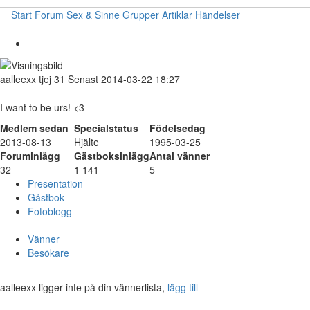
Start
Forum
Sex & Sinne
Grupper
Artiklar
Händelser
aalleexx
tjej
31
Senast 2014-03-22 18:27
I want to be urs! <3
Medlem sedan
Specialstatus
Födelsedag
2013-08-13
Hjälte
1995-03-25
Foruminlägg
Gästboksinlägg
Antal vänner
32
1 141
5
Presentation
Gästbok
Fotoblogg
Vänner
Besökare
aalleexx ligger inte på din vännerlista,
lägg till