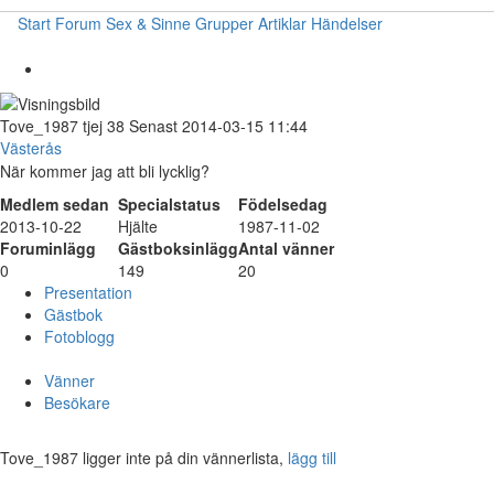
Start
Forum
Sex & Sinne
Grupper
Artiklar
Händelser
Tove_1987
tjej
38
Senast 2014-03-15 11:44
Västerås
När kommer jag att bli lycklig?
Medlem sedan
Specialstatus
Födelsedag
2013-10-22
Hjälte
1987-11-02
Foruminlägg
Gästboksinlägg
Antal vänner
0
149
20
Presentation
Gästbok
Fotoblogg
Vänner
Besökare
Tove_1987 ligger inte på din vännerlista,
lägg till