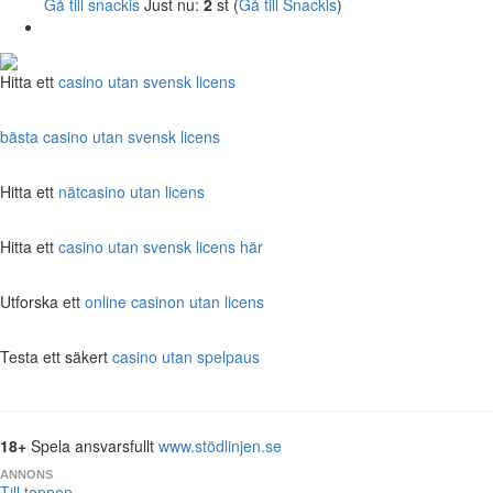
Gå till snackis
Just nu:
2
st (
Gå till Snackis
)
Hitta ett
casino utan svensk licens
bästa casino utan svensk licens
Hitta ett
nätcasino utan licens
Hitta ett
casino utan svensk licens här
Utforska ett
online casinon utan licens
Testa ett säkert
casino utan spelpaus
18+
Spela ansvarsfullt
www.stödlinjen.se
ANNONS
Till toppen