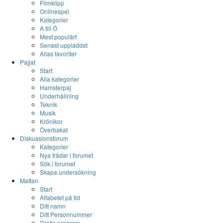
Filmklipp
Onlinespel
Kategorier
A till Ö
Mest populärt
Senast uppladdat
Allas favoriter
Pajjat
Start
Alla kategorier
Hamsterpaj
Underhållning
Teknik
Musik
Krönikor
Överbakat
Diskussionsforum
Kategorier
Nya trådar i forumet
Sök i forumet
Skapa undersökning
Mattan
Start
Alfabetet på tid
Ditt namn
Ditt Personnummer
Gratis program