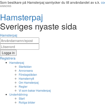
Som besökare på Hamsterpaj samtycker du till användandet av s.k.
co
ANNONS
Hamsterpaj
Sveriges nyaste sida
Hamsterpaj
Logga in
Registrera
Hamsterpaj
Startsidan
Annonsera
Förslagslådan
Hamsternytt
Om Hamsterpaj
Regler
Vi som bakar Hamsterpaj
Underhållning
Start
Roliga bilder