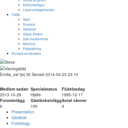
Körkortsfrågor
Lösenordsgenerator
Träffa
Start
Snackis
Galleriet
Gissa Åldern
Sök medlemmar
Memory
Pajkastning
Slumpa användare
Emilia_ost
tjej
30
Senast 2014-04-25 23:10
Medlem sedan
Specialstatus
Födelsedag
2013-10-28
Hjälte
1995-12-17
Foruminlägg
Gästboksinlägg
Antal vänner
6
195
4
Presentation
Gästbok
Fotoblogg