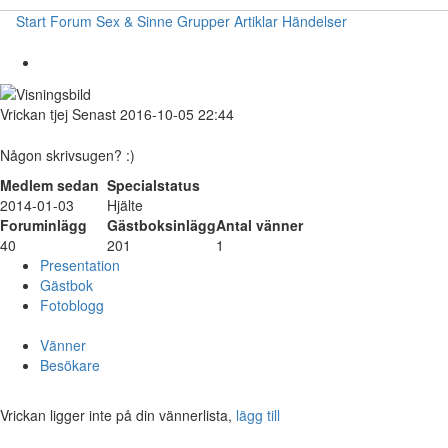
Start
Forum
Sex & Sinne
Grupper
Artiklar
Händelser
Vrickan
tjej
Senast 2016-10-05 22:44
Någon skrivsugen? :)
Medlem sedan
Specialstatus
2014-01-03
Hjälte
Foruminlägg
Gästboksinlägg
Antal vänner
40
201
1
Presentation
Gästbok
Fotoblogg
Vänner
Besökare
Vrickan ligger inte på din vännerlista,
lägg till