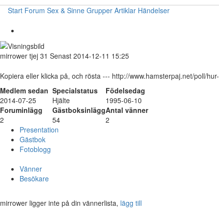
Start
Forum
Sex & Sinne
Grupper
Artiklar
Händelser
mirrower
tjej
31
Senast 2014-12-11 15:25
Kopiera eller klicka på, och rösta --- http://www.hamsterpaj.net/poll/hur
Medlem sedan
Specialstatus
Födelsedag
2014-07-25
Hjälte
1995-06-10
Foruminlägg
Gästboksinlägg
Antal vänner
2
54
2
Presentation
Gästbok
Fotoblogg
Vänner
Besökare
mirrower ligger inte på din vännerlista,
lägg till