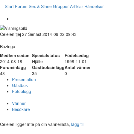
Start
Forum
Sex & Sinne
Grupper
Artiklar
Händelser
Celelen
tjej
27
Senast 2014-09-22 09:43
Bazinga
Medlem sedan
Specialstatus
Födelsedag
2014-08-18
Hjälte
1998-11-01
Foruminlägg
Gästboksinlägg
Antal vänner
43
35
0
Presentation
Gästbok
Fotoblogg
Vänner
Besökare
Celelen ligger inte på din vännerlista,
lägg till