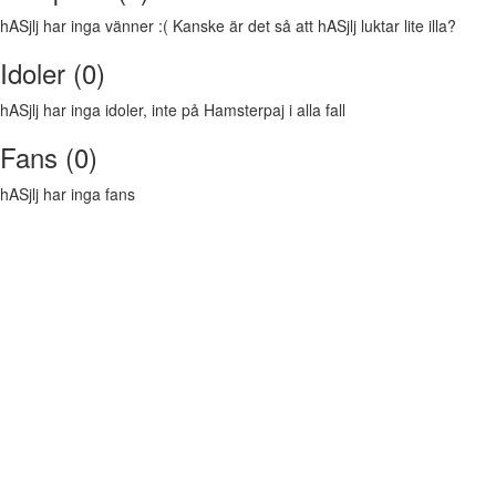
hASjlj har inga vänner :( Kanske är det så att hASjlj luktar lite illa?
Idoler (0)
hASjlj har inga idoler, inte på Hamsterpaj i alla fall
Fans (0)
hASjlj har inga fans