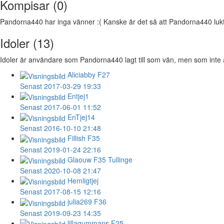
Kompisar (0)
Pandorna440 har inga vänner :( Kanske är det så att Pandorna440 luktar
Idoler (13)
Idoler är användare som Pandorna440 lagt till som vän, men som inte ä
Aliciabby
F27
Senast 2017-03-29 19:33
Entjej1
Senast 2017-06-01 11:52
EnTjej14
Senast 2016-10-10 21:48
Fillish
F35
Senast 2019-01-24 22:16
Glaouw
F35 Tullinge
Senast 2020-10-08 21:47
Hemligtjej
Senast 2017-08-15 12:16
julia269
F36
Senast 2019-09-23 14:35
lillagummans
F25