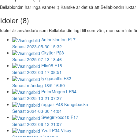
Bellablondin har inga vänner :( Kanske är det så att Bellablondin luktar l
Idoler (8)
Idoler är användare som Bellablondin lagt till som vän, men som inte är
Antonklanton
P17
Senast 2023-05-30 15:32
Ckytter
P28
Senast 2025-07-13 18:46
Elin08
F18
Senast 2023-03-17 08:51
lyxigacattis
F32
Senast måndag 18/5 16:50
PeterMogen1
P54
Senast 2025-10-21 07:27
raggar
P48 Kungsbacka
Senast 2024-03-30 14:04
Swegirlxoxo10
F17
Senast 2023-06-12 21:07
Yzulf
P34 Visby
Senast tisdag 9/6 14:36