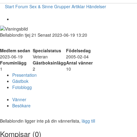
Start
Forum
Sex & Sinne
Grupper
Artiklar
Händelser
Bellablondin
tjej
21
Senast 2023-06-19 13:20
Medlem sedan
Specialstatus
Födelsedag
2023-06-19
Veteran
2005-02-04
Foruminlägg
Gästboksinlägg
Antal vänner
1
2
10
Presentation
Gästbok
Fotoblogg
Vänner
Besökare
Bellablondin ligger inte på din vännerlista,
lägg till
Kompisar (0)