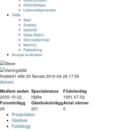
Körkortsfrågor
Lösenordsgenerator
Träffa
Start
Snackis
Galleriet
Gissa Åldern
Sök medlemmar
Memory
Pajkastning
Slumpa användare
fredde91
kille
35
Senast 2016-04-26 17:56
Alvhem
Medlem sedan
Specialstatus
Födelsedag
2005-10-22
Hjälte
1991-07-02
Foruminlägg
Gästboksinlägg
Antal vänner
26
231
0
Presentation
Gästbok
Fotoblogg