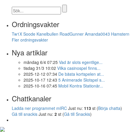
Ordningsvakter
Tw1X
Soode
Kanelbullen
RoadGunner
Amanda0043
Hamstern
Fler ordningsvakter
Nya artiklar
måndag 6/4 07:25
Vad är slots egentlige...
tisdag 31/3 10:02
Vilka casinospel finns...
2025-12-12 07:34
De bästa kortspelen at...
2025-10-17 12:43
5 Animerade Slotspel s...
2025-10-16 07:45
Mobil Kontra Stationär...
Chattkanaler
Ladda ner programmet mIRC
Just nu:
113
st (
Börja chatta
)
Gå till snackis
Just nu:
2
st (
Gå till Snackis
)