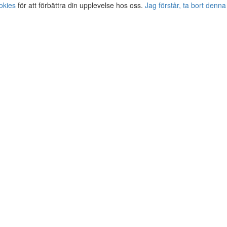
okies
för att förbättra din upplevelse hos oss.
Jag förstår, ta bort denna