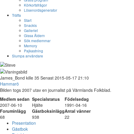
Körkortsfrågor
Lösenordsgenerator
Träffa
Start
Snackis
Galleriet
Gissa Åldern
Sök medlemmar
Memory
Pajkastning
Slumpa användare
James_Bond
kille
35
Senast 2015-05-17 21:10
Hammarö
Bilden togs 2007 utav en journalist på Värmlands Folkblad.
Medlem sedan
Specialstatus
Födelsedag
2007-06-10
Hjälte
1991-04-16
Foruminlägg
Gästboksinlägg
Antal vänner
68
938
22
Presentation
Gästbok