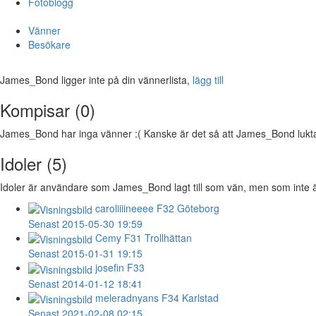
Fotoblogg
Vänner
Besökare
James_Bond ligger inte på din vännerlista,
lägg till
Kompisar (0)
James_Bond har inga vänner :( Kanske är det så att James_Bond luktar 
Idoler (5)
Idoler är användare som James_Bond lagt till som vän, men som inte är
caroliiiineeee
F32 Göteborg
Senast 2015-05-30 19:59
Cemy
F31 Trollhättan
Senast 2015-01-31 19:15
josefin
F33
Senast 2014-01-12 18:41
meleradnyans
F34 Karlstad
Senast 2021-02-08 02:15