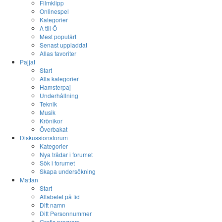
Filmklipp
Onlinespel
Kategorier
A till Ö
Mest populärt
Senast uppladdat
Allas favoriter
Pajjat
Start
Alla kategorier
Hamsterpaj
Underhållning
Teknik
Musik
Krönikor
Överbakat
Diskussionsforum
Kategorier
Nya trådar i forumet
Sök i forumet
Skapa undersökning
Mattan
Start
Alfabetet på tid
Ditt namn
Ditt Personnummer
Gratis program