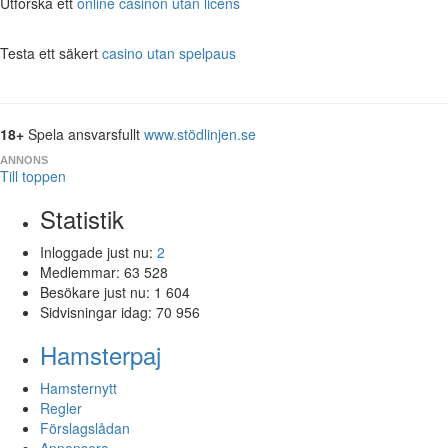
Utforska ett
online casinon utan licens
Testa ett säkert
casino utan spelpaus
18+
Spela ansvarsfullt
www.stödlinjen.se
ANNONS
Till toppen
Statistik
Inloggade just nu:
2
Medlemmar:
63 528
Besökare just nu:
1 604
Sidvisningar idag:
70 956
Hamsterpaj
Hamsternytt
Regler
Förslagslådan
Annonsera