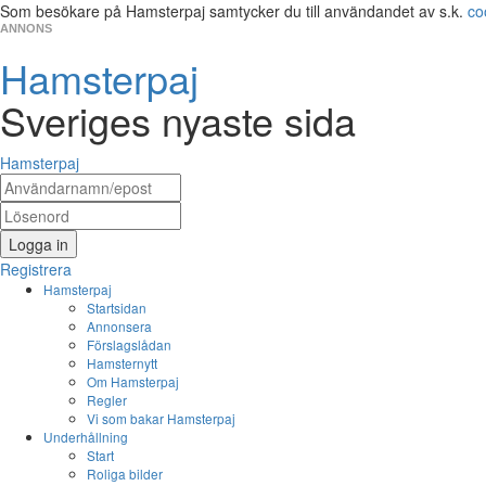
Som besökare på Hamsterpaj samtycker du till användandet av s.k.
co
ANNONS
Hamsterpaj
Sveriges nyaste sida
Hamsterpaj
Logga in
Registrera
Hamsterpaj
Startsidan
Annonsera
Förslagslådan
Hamsternytt
Om Hamsterpaj
Regler
Vi som bakar Hamsterpaj
Underhållning
Start
Roliga bilder