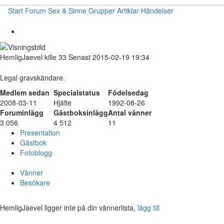
Start
Forum
Sex & Sinne
Grupper
Artiklar
Händelser
HemligJaevel
kille
33
Senast 2015-02-19 19:34
Legal gravskändare.
Medlem sedan
Specialstatus
Födelsedag
2008-03-11
Hjälte
1992-08-26
Foruminlägg
Gästboksinlägg
Antal vänner
3 056
4 512
11
Presentation
Gästbok
Fotoblogg
Vänner
Besökare
HemligJaevel ligger inte på din vännerlista,
lägg till