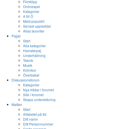
Filmklipp
Onlinespel
Kategorier
A till Ö
Mest populärt
Senast uppladdat
Allas favoriter
Pajjat
Start
Alla kategorier
Hamsterpaj
Underhållning
Teknik
Musik
Krönikor
Överbakat
Diskussionsforum
Kategorier
Nya trådar i forumet
Sök i forumet
Skapa undersökning
Mattan
Start
Alfabetet på tid
Ditt namn
Ditt Personnummer
Gratis program