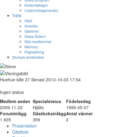
Körkortsfrågor
Lösenordsgenerator
Träffa
Start
Snackis
Galleriet
Gissa Åldern
Sök medlemmar
Memory
Pajkastning
Slumpa användare
Huehue
kille
27
Senast 2013-10-03 17:54
Ingen status
Medlem sedan
Specialstatus
Födelsedag
2009-11-22
Hjälte
1999-05-07
Foruminlägg
Gästboksinlägg
Antal vänner
1 835
359
2
Presentation
Gästbok