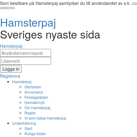
Som besökare på Hamsterpaj samtycker du till användandet av s.k.
co
ANNONS
Hamsterpaj
Sveriges nyaste sida
Hamsterpaj
Logga in
Registrera
Hamsterpaj
Startsidan
Annonsera
Förslagslådan
Hamsternytt
Om Hamsterpaj
Regler
Vi som bakar Hamsterpaj
Underhållning
Start
Roliga bilder