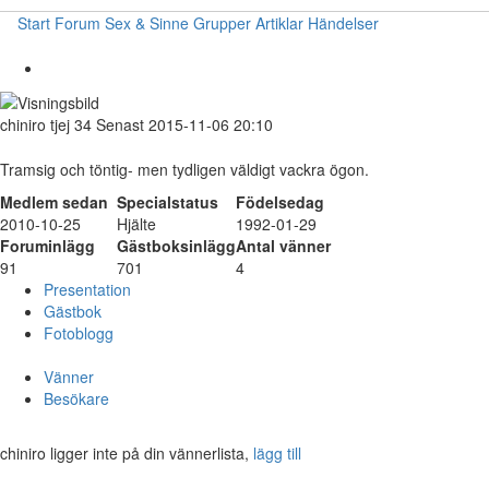
Start
Forum
Sex & Sinne
Grupper
Artiklar
Händelser
chiniro
tjej
34
Senast 2015-11-06 20:10
Tramsig och töntig- men tydligen väldigt vackra ögon.
Medlem sedan
Specialstatus
Födelsedag
2010-10-25
Hjälte
1992-01-29
Foruminlägg
Gästboksinlägg
Antal vänner
91
701
4
Presentation
Gästbok
Fotoblogg
Vänner
Besökare
chiniro ligger inte på din vännerlista,
lägg till