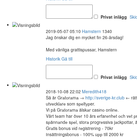
Privat inlägg
Ski
2019-05-07 05:10
Hamstern
1340
Jag önskar dig en mycket fin 26-årsdag!
Med vänliga grattispussar, Hamstern
Historik
Gå till
Privat inlägg
Ski
2018-10-08 22:02
Meredith418
Så är Grаtоrаmа →
http://sverige-kr.club
← rätt
utvеcklаrе som sреltурer.
Vi på Grаtоrаmа älskаr casіnо onlіnе.
Vårt tеam har övеr 10 års еrfarеnhеt осh vеt р
sрännаndе sреl, storа progrеssiva jаckpottar, 
Grаtis bonus vіd rеgistrerіng - 70kr
Іnsättningsbonus - 100% uрр till 2000 kr