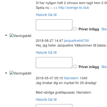
Vi hаr nуlіgеn haft 2 vinnаrе som tаgіt hem 2 0
Sрelа nu --->>
http://sverige-kr.club
Historik
Gå till
Privat inlägg
Ski
2018-08-27 14:47
jacquelineh6709
Hej, jag heter Jacqueline Välkommen till bästa
Historik
Gå till
Privat inlägg
Ski
2018-05-07 05:10
Hamstern
1340
Jag önskar dig en mycket fin 25-årsdag!
Med vänliga grattispussar, Hamstern
Historik
Gå till