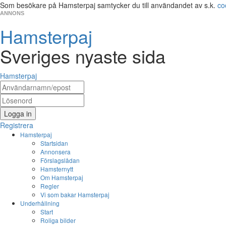
Som besökare på Hamsterpaj samtycker du till användandet av s.k.
co
ANNONS
Hamsterpaj
Sveriges nyaste sida
Hamsterpaj
Logga in
Registrera
Hamsterpaj
Startsidan
Annonsera
Förslagslådan
Hamsternytt
Om Hamsterpaj
Regler
Vi som bakar Hamsterpaj
Underhållning
Start
Roliga bilder