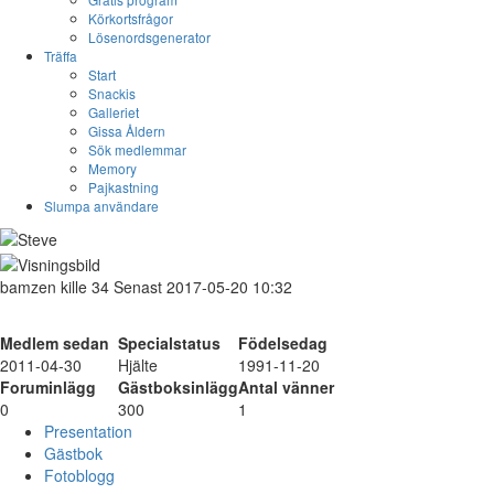
Körkortsfrågor
Lösenordsgenerator
Träffa
Start
Snackis
Galleriet
Gissa Åldern
Sök medlemmar
Memory
Pajkastning
Slumpa användare
bamzen
kille
34
Senast 2017-05-20 10:32
Medlem sedan
Specialstatus
Födelsedag
2011-04-30
Hjälte
1991-11-20
Foruminlägg
Gästboksinlägg
Antal vänner
0
300
1
Presentation
Gästbok
Fotoblogg