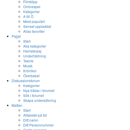
Filmklipp
Onlinespel
Kategorier
A till Ö
Mest populärt
Senast uppladdat
Allas favoriter
Pajjat
Start
Alla kategorier
Hamsterpaj
Underhållning
Teknik
Musik
Krönikor
Överbakat
Diskussionsforum
Kategorier
Nya trådar i forumet
Sök i forumet
Skapa undersökning
Mattan
Start
Alfabetet på tid
Ditt namn
Ditt Personnummer
Gratis program