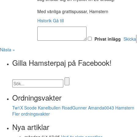
Med vänliga grattispussar, Hamstern
Historik
Gå till
Privat inlägg
Skicka
Nästa »
Gilla Hamsterpaj på Facebook!
Ordningsvakter
Tw1X
Soode
Kanelbullen
RoadGunner
Amanda0043
Hamstern
Fler ordningsvakter
Nya artiklar
måndag 6/4 07:25
Vad är slots egentlige...