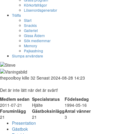
Körkortsfrågor
Lösenordsgenerator
Träffa
Start
Snackis
Galleriet
Gissa Åldern
Sök medlemmar
Memory
Pajkastning
Slumpa användare
thepoolboy
kille
32
Senast 2024-08-28 14:23
Det är inte lätt när det är svårt!
Medlem sedan
Specialstatus
Födelsedag
2011-07-21
Hjälte
1994-05-16
Foruminlägg
Gästboksinlägg
Antal vänner
21
21
3
Presentation
Gästbok