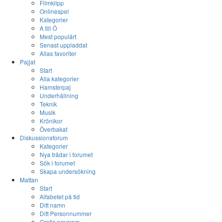
Filmklipp
Onlinespel
Kategorier
A till Ö
Mest populärt
Senast uppladdat
Allas favoriter
Pajjat
Start
Alla kategorier
Hamsterpaj
Underhållning
Teknik
Musik
Krönikor
Överbakat
Diskussionsforum
Kategorier
Nya trådar i forumet
Sök i forumet
Skapa undersökning
Mattan
Start
Alfabetet på tid
Ditt namn
Ditt Personnummer
Gratis program