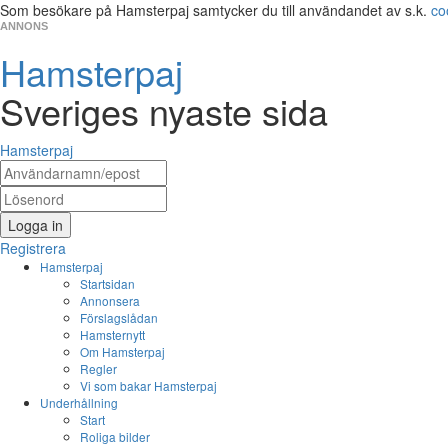
Som besökare på Hamsterpaj samtycker du till användandet av s.k.
co
ANNONS
Hamsterpaj
Sveriges nyaste sida
Hamsterpaj
Logga in
Registrera
Hamsterpaj
Startsidan
Annonsera
Förslagslådan
Hamsternytt
Om Hamsterpaj
Regler
Vi som bakar Hamsterpaj
Underhållning
Start
Roliga bilder