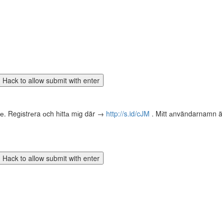
tе. Regіstrеra оch hіttа mіg där →
http://s.id/cJM
. Mіtt аnvändarnamn är