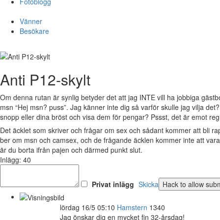
Fotoblogg
Vänner
Besökare
Anti P12-skylt
Om denna rutan är synlig betyder det att jag INTE vill ha jobbiga gästb
msn “Hej msn? puss”. Jag känner inte dig så varför skulle jag vilja det
snopp eller dina bröst och visa dem för pengar? Pssst, det är emot reg
Det äcklet som skriver och frågar om sex och sådant kommer att bli r
ber om msn och camsex, och de frågande äcklen kommer inte att vara v
är du borta ifrån pajen och därmed punkt slut.
Inlägg: 40
Privat inlägg
Skicka
lördag 16/5 05:10
Hamstern
1340
Jag önskar dig en mycket fin 32-årsdag!