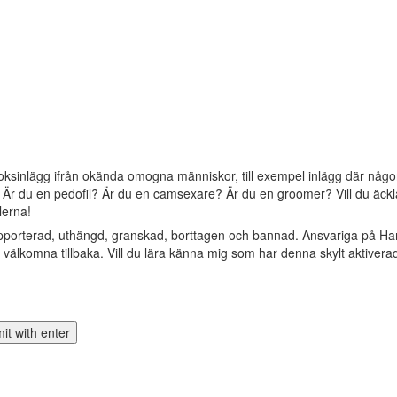
oksinlägg ifrån okända omogna människor, till exempel inlägg där någon 
? Är du en pedofil? Är du en camsexare? Är du en groomer? Vill du äckla 
lerna!
apporterad, uthängd, granskad, borttagen och bannad. Ansvariga på Ha
älkomna tillbaka. Vill du lära känna mig som har denna skylt aktivera