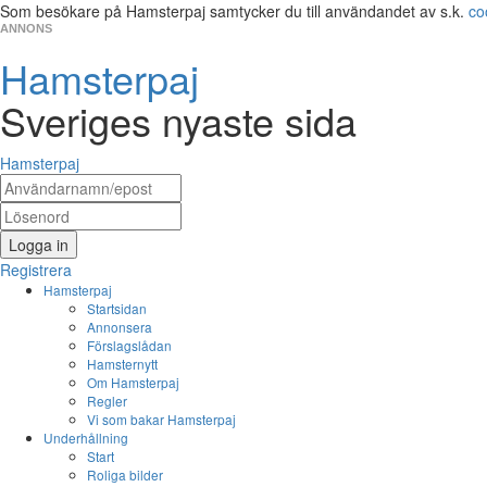
Som besökare på Hamsterpaj samtycker du till användandet av s.k.
co
ANNONS
Hamsterpaj
Sveriges nyaste sida
Hamsterpaj
Logga in
Registrera
Hamsterpaj
Startsidan
Annonsera
Förslagslådan
Hamsternytt
Om Hamsterpaj
Regler
Vi som bakar Hamsterpaj
Underhållning
Start
Roliga bilder