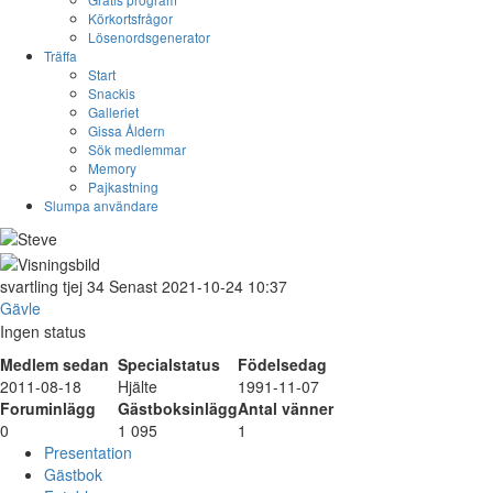
Körkortsfrågor
Lösenordsgenerator
Träffa
Start
Snackis
Galleriet
Gissa Åldern
Sök medlemmar
Memory
Pajkastning
Slumpa användare
svartling
tjej
34
Senast 2021-10-24 10:37
Gävle
Ingen status
Medlem sedan
Specialstatus
Födelsedag
2011-08-18
Hjälte
1991-11-07
Foruminlägg
Gästboksinlägg
Antal vänner
0
1 095
1
Presentation
Gästbok