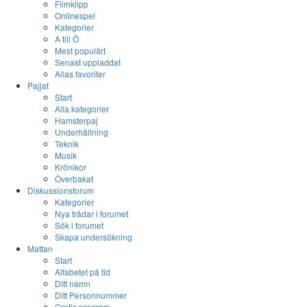
Filmklipp
Onlinespel
Kategorier
A till Ö
Mest populärt
Senast uppladdat
Allas favoriter
Pajjat
Start
Alla kategorier
Hamsterpaj
Underhållning
Teknik
Musik
Krönikor
Överbakat
Diskussionsforum
Kategorier
Nya trådar i forumet
Sök i forumet
Skapa undersökning
Mattan
Start
Alfabetet på tid
Ditt namn
Ditt Personnummer
Gratis program