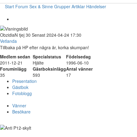
Start
Forum
Sex & Sinne
Grupper
Artiklar
Händelser
ObzidiaN
tjej
30
Senast 2024-04-24 17:30
Vetlanda
Tillbaka på HP efter några år, korka skumpan!
Medlem sedan
Specialstatus
Födelsedag
2011-12-21
Hjälte
1996-06-10
Foruminlägg
Gästboksinlägg
Antal vänner
35
593
17
Presentation
Gästbok
Fotoblogg
Vänner
Besökare