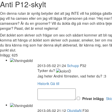
Anti P12-skylt
Om denna rutan är synlig betyder det att jag INTE vill ha jobbiga gäs
jag vill ha camsex eller om jag vill lägga till personen på msn “Hej msn?
camsexare? Är du en groomer? Vill du äckla dig på msn och störa tjejer 
pengar? Pssst, det är emot reglerna!
Det äcklet som skriver och frågar om sex och sådant kommer att bli 
komma att hänga ut äcklet som skriver och pussar, smeker, ber om msn
du lära känna mig som har denna skylt aktiverad, lär känna mig, sen 
punkt slut.
Inlägg: 625
2013-05-02 21:24
Schupp
P32
Tycker du?
Jag heter André förresten, vad heter du? :3
Historik
Gå till
Privat inlägg
Ski
2013-05-02 21:12
ObzidiaN
F30