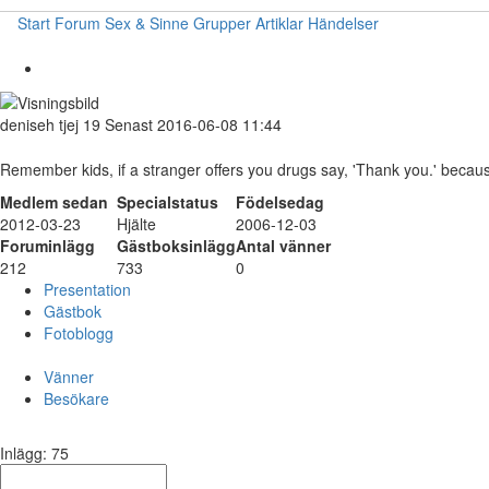
Start
Forum
Sex & Sinne
Grupper
Artiklar
Händelser
deniseh
tjej
19
Senast 2016-06-08 11:44
Remember kids, if a stranger offers you drugs say, 'Thank you.' becau
Medlem sedan
Specialstatus
Födelsedag
2012-03-23
Hjälte
2006-12-03
Foruminlägg
Gästboksinlägg
Antal vänner
212
733
0
Presentation
Gästbok
Fotoblogg
Vänner
Besökare
Inlägg: 75