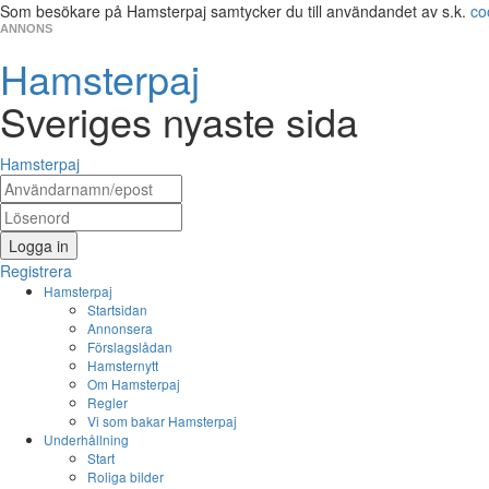
Som besökare på Hamsterpaj samtycker du till användandet av s.k.
co
ANNONS
Hamsterpaj
Sveriges nyaste sida
Hamsterpaj
Logga in
Registrera
Hamsterpaj
Startsidan
Annonsera
Förslagslådan
Hamsternytt
Om Hamsterpaj
Regler
Vi som bakar Hamsterpaj
Underhållning
Start
Roliga bilder