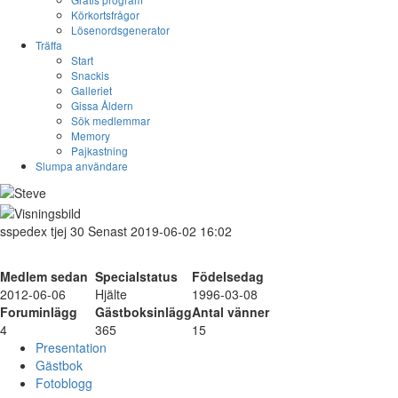
Körkortsfrågor
Lösenordsgenerator
Träffa
Start
Snackis
Galleriet
Gissa Åldern
Sök medlemmar
Memory
Pajkastning
Slumpa användare
sspedex
tjej
30
Senast 2019-06-02 16:02
Medlem sedan
Specialstatus
Födelsedag
2012-06-06
Hjälte
1996-03-08
Foruminlägg
Gästboksinlägg
Antal vänner
4
365
15
Presentation
Gästbok
Fotoblogg