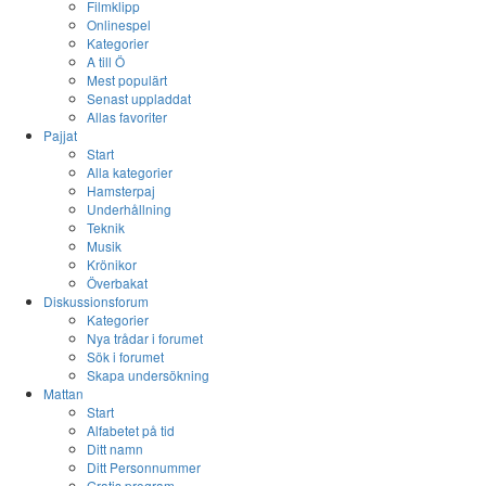
Filmklipp
Onlinespel
Kategorier
A till Ö
Mest populärt
Senast uppladdat
Allas favoriter
Pajjat
Start
Alla kategorier
Hamsterpaj
Underhållning
Teknik
Musik
Krönikor
Överbakat
Diskussionsforum
Kategorier
Nya trådar i forumet
Sök i forumet
Skapa undersökning
Mattan
Start
Alfabetet på tid
Ditt namn
Ditt Personnummer
Gratis program