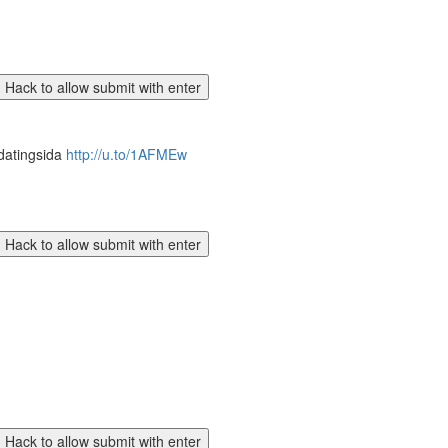
 datingsida
http://u.to/1AFMEw