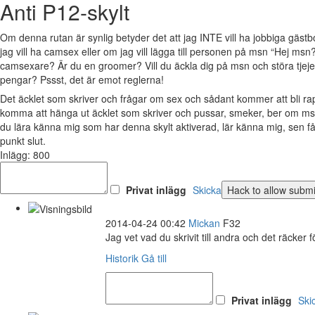
Anti P12-skylt
Om denna rutan är synlig betyder det att jag INTE vill ha jobbiga gäs
jag vill ha camsex eller om jag vill lägga till personen på msn “Hej msn?
camsexare? Är du en groomer? Vill du äckla dig på msn och störa tjejer 
pengar? Pssst, det är emot reglerna!
Det äcklet som skriver och frågar om sex och sådant kommer att bli 
komma att hänga ut äcklet som skriver och pussar, smeker, ber om msn
du lära känna mig som har denna skylt aktiverad, lär känna mig, sen 
punkt slut.
Inlägg: 800
Privat inlägg
Skicka
2014-04-24 00:42
Mickan
F32
Jag vet vad du skrivit till andra och det räcker f
Historik
Gå till
Privat inlägg
Ski