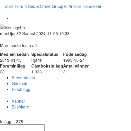
Start
Forum
Sex & Sinne
Grupper
Artiklar
Händelser
moxi
tjej
32
Senast 2024-11-05 19:33
Man måste testa allt.
Medlem sedan
Specialstatus
Födelsedag
2013-01-13
Hjälte
1993-10-24
Foruminlägg
Gästboksinlägg
Antal vänner
28
1 336
3
Presentation
Gästbok
Fotoblogg
Vänner
Besökare
Inlägg: 1378