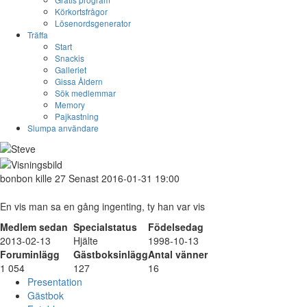
Körkortsfrågor
Lösenordsgenerator
Träffa
Start
Snackis
Galleriet
Gissa Åldern
Sök medlemmar
Memory
Pajkastning
Slumpa användare
bonbon
kille
27
Senast 2016-01-31 19:00
En vis man sa en gång ingenting, ty han var vis
Medlem sedan
Specialstatus
Födelsedag
2013-02-13
Hjälte
1998-10-13
Foruminlägg
Gästboksinlägg
Antal vänner
1 054
127
16
Presentation
Gästbok