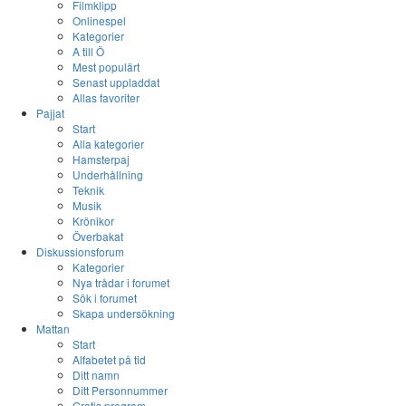
Filmklipp
Onlinespel
Kategorier
A till Ö
Mest populärt
Senast uppladdat
Allas favoriter
Pajjat
Start
Alla kategorier
Hamsterpaj
Underhållning
Teknik
Musik
Krönikor
Överbakat
Diskussionsforum
Kategorier
Nya trådar i forumet
Sök i forumet
Skapa undersökning
Mattan
Start
Alfabetet på tid
Ditt namn
Ditt Personnummer
Gratis program