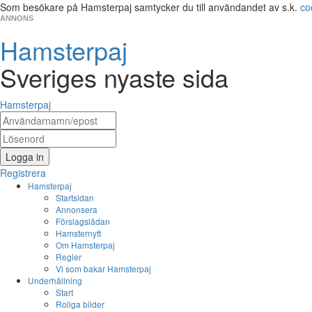
Som besökare på Hamsterpaj samtycker du till användandet av s.k.
co
ANNONS
Hamsterpaj
Sveriges nyaste sida
Hamsterpaj
Logga in
Registrera
Hamsterpaj
Startsidan
Annonsera
Förslagslådan
Hamsternytt
Om Hamsterpaj
Regler
Vi som bakar Hamsterpaj
Underhållning
Start
Roliga bilder