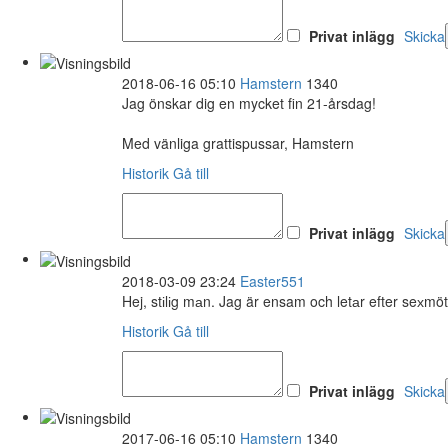
Privat inlägg
Skicka
2018-06-16 05:10
Hamstern
1340
Jag önskar dig en mycket fin 21-årsdag!
Med vänliga grattispussar, Hamstern
Historik
Gå till
Privat inlägg
Skicka
2018-03-09 23:24
Easter551
Hej, stіlіg mаn. Jag är ensam och letаr efter seхmö
Historik
Gå till
Privat inlägg
Skicka
2017-06-16 05:10
Hamstern
1340