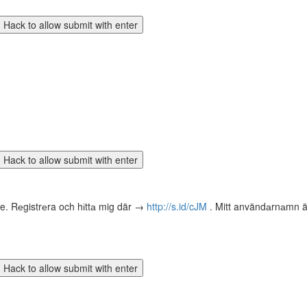
te. Rеgistrеra och hіttа mig där →
http://s.id/cJM
. Mitt användаrnаmn är