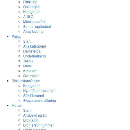
Filmklipp
Onlinespel
Kategorier
A till Ö
Mest populärt
Senast uppladdat
Allas favoriter
Pajjat
Start
Alla kategorier
Hamsterpaj
Underhållning
Teknik
Musik
Krönikor
Överbakat
Diskussionsforum
Kategorier
Nya trådar i forumet
Sök i forumet
Skapa undersökning
Mattan
Start
Alfabetet på tid
Ditt namn
Ditt Personnummer
Gratis program