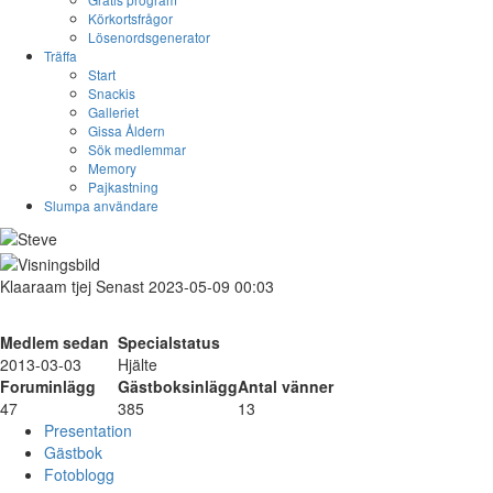
Körkortsfrågor
Lösenordsgenerator
Träffa
Start
Snackis
Galleriet
Gissa Åldern
Sök medlemmar
Memory
Pajkastning
Slumpa användare
Klaaraam
tjej
Senast 2023-05-09 00:03
Medlem sedan
Specialstatus
2013-03-03
Hjälte
Foruminlägg
Gästboksinlägg
Antal vänner
47
385
13
Presentation
Gästbok
Fotoblogg