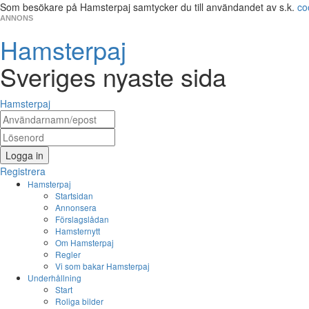
Som besökare på Hamsterpaj samtycker du till användandet av s.k.
co
ANNONS
Hamsterpaj
Sveriges nyaste sida
Hamsterpaj
Logga in
Registrera
Hamsterpaj
Startsidan
Annonsera
Förslagslådan
Hamsternytt
Om Hamsterpaj
Regler
Vi som bakar Hamsterpaj
Underhållning
Start
Roliga bilder