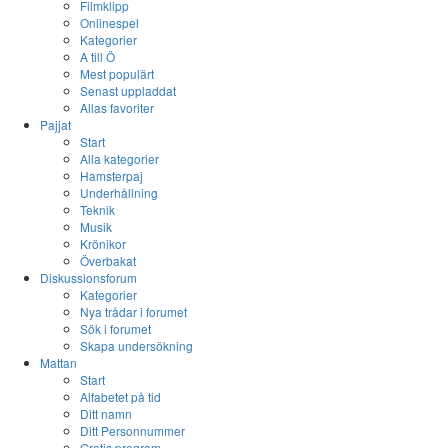
Filmklipp
Onlinespel
Kategorier
A till Ö
Mest populärt
Senast uppladdat
Allas favoriter
Pajjat
Start
Alla kategorier
Hamsterpaj
Underhållning
Teknik
Musik
Krönikor
Överbakat
Diskussionsforum
Kategorier
Nya trådar i forumet
Sök i forumet
Skapa undersökning
Mattan
Start
Alfabetet på tid
Ditt namn
Ditt Personnummer
Gratis program