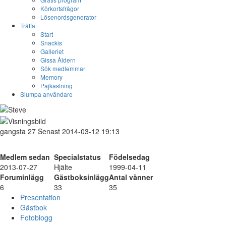
Körkortsfrågor
Lösenordsgenerator
Träffa
Start
Snackis
Galleriet
Gissa Åldern
Sök medlemmar
Memory
Pajkastning
Slumpa användare
gangsta
27
Senast 2014-03-12 19:13
Medlem sedan
Specialstatus
Födelsedag
2013-07-27
Hjälte
1999-04-11
Foruminlägg
Gästboksinlägg
Antal vänner
6
33
35
Presentation
Gästbok
Fotoblogg