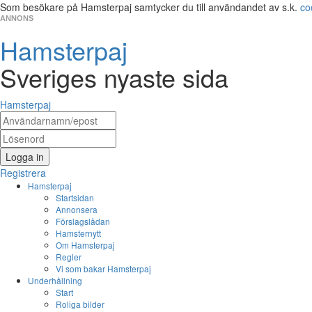
Som besökare på Hamsterpaj samtycker du till användandet av s.k.
co
ANNONS
Hamsterpaj
Sveriges nyaste sida
Hamsterpaj
Logga in
Registrera
Hamsterpaj
Startsidan
Annonsera
Förslagslådan
Hamsternytt
Om Hamsterpaj
Regler
Vi som bakar Hamsterpaj
Underhållning
Start
Roliga bilder